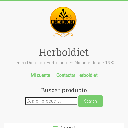
Saltar
al
contenido
Herboldiet
Centro Dietético Herbolario en Alicante desde 1980
Mi cuenta
–
Contactar Herboldiet
Buscar producto
Search
Search
for: