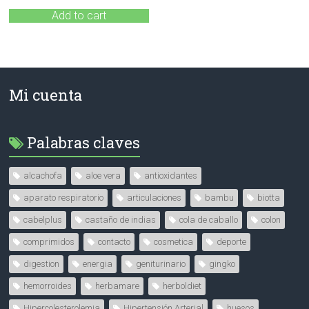
Add to cart
Mi cuenta
Palabras claves
alcachofa
aloe vera
antioxidantes
aparato respiratorio
articulaciones
bambu
biotta
cabelplus
castaño de indias
cola de caballo
colon
comprimidos
contacto
cosmetica
deporte
digestion
energia
geniturinario
gingko
hemorroides
herbamare
herboldiet
Hipercolesterolemia
Hipertensión Arterial
huesos