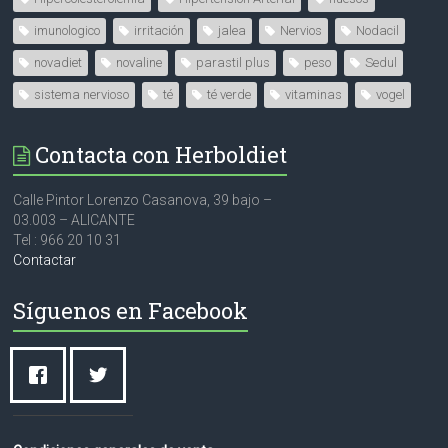
imunologico
irritación
jalea
Nervios
Nodacil
novadiet
novaline
parastil plus
peso
Sedul
sistema nervioso
té
té verde
vitaminas
vogel
Contacta con Herboldiet
Calle Pintor Lorenzo Casanova, 39 bajo –
03.003 – ALICANTE
Tel : 966 20 10 31
Contactar
Síguenos en Facebook