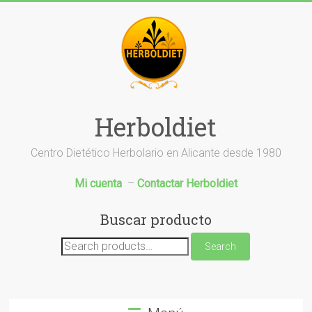
Saltar
al
contenido
Herboldiet
Centro Dietético Herbolario en Alicante desde 1980
Mi cuenta
–
Contactar Herboldiet
Buscar producto
Search
Search
for: