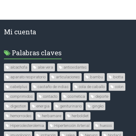
Mi cuenta
Palabras claves
alcachofa
aloe vera
antioxidantes
aparato respiratorio
articulaciones
bambu
biotta
cabelplus
castaño de indias
cola de caballo
colon
comprimidos
contacto
cosmetica
deporte
digestion
energia
geniturinario
gingko
hemorroides
herbamare
herboldiet
Hipercolesterolemia
Hipertensión Arterial
huesos
imunologico
irritación
jalea
Nervios
Nodacil