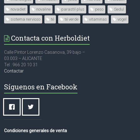
novadiet
novaline
parastil plus
peso
Sedul
sistema nervioso
té
té verde
vitaminas
vogel
Contacta con Herboldiet
Calle Pintor Lorenzo Casanova, 39 bajo –
03.003 – ALICANTE
Tel : 966 20 10 31
Contactar
Síguenos en Facebook
Condiciones generales de venta